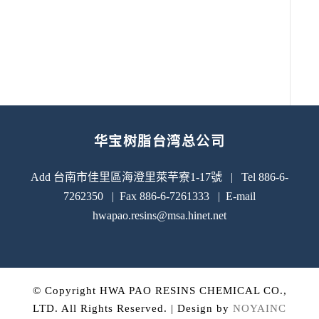
华宝树脂台湾总公司
Add 台南市佳里區海澄里萊芉寮1-17號 | Tel 886-6-
7262350 | Fax 886-6-7261333 | E-mail
hwapao.resins@msa.hinet.net
© Copyright HWA PAO RESINS CHEMICAL CO.,
LTD. All Rights Reserved. | Design by
NOYAINC