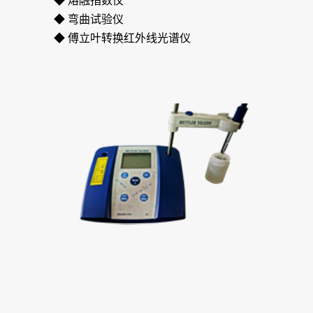
◆ 熔融指数仪
◆ 弯曲试验仪
◆ 傅立叶转换红外线光谱仪