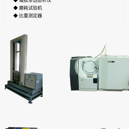
◆ 凝胶渗透层析仪
◆ 磨耗试验机
◆ 比重测定器