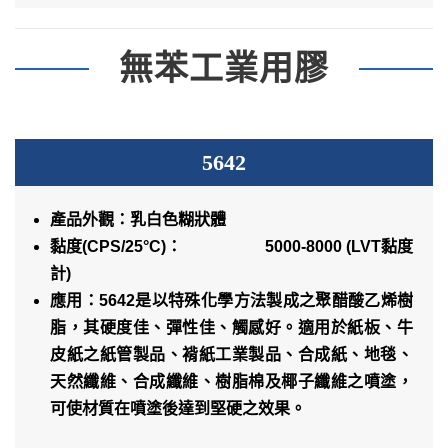
無苯工業用膠
5642
產品外觀：乳白色糊狀體
黏度
(CPS/25°C)
： 5000-8000 (LVT黏度
計)
應用：5642是以特殊化學方法製成之聚醋酸乙烯樹
脂，其硬度佳、彈性佳、觸感好。適用於紙板、牛
皮紙之紙管製品、褙紙工業製品、合成紙、地毯、
天然纖維、合成纖維、樹脂棉及椰子纖維之噴塗，
可使材質在噴塗後達到堅硬之效果。