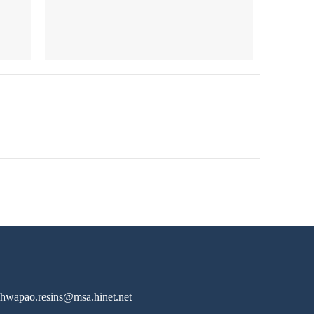
hwapao.resins@msa.hinet.net