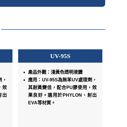
UV-95S
產品外觀：淺黃色透明液體
劑，
應用：UV-95S為無苯UV處理劑，
，效
其耐黃變佳，配合PU膠使用，效
射出
果良好。適用於PHYLON、射出
EVA等材質。