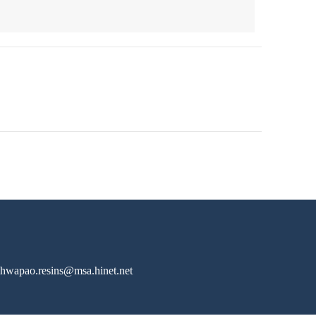
hwapao.resins@msa.hinet.net