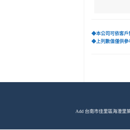
◆本公司可依客戶
◆上列數值僅供參
Add 台南市佳里區海澄里萊芉寮1-17